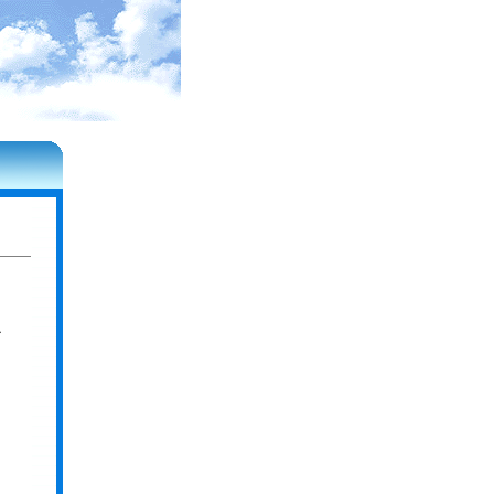
需
协
，