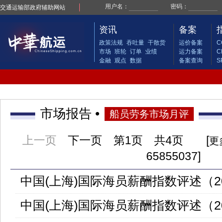
交通运输部政府辅助网站
资讯
备案
政策法规
吞吐量
干散货
运价备案
C
市场
班轮
订单
业绩
运力备案
C
金融
观点
数据
备案查询
S
市场报告 •
船员劳务市场月评
上一页
下一页
第
1页 共4页 [
更
65855037]
中国(上海)国际海员薪酬指数评述（202
中国(上海)国际海员薪酬指数评述（202