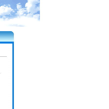
需
协
，