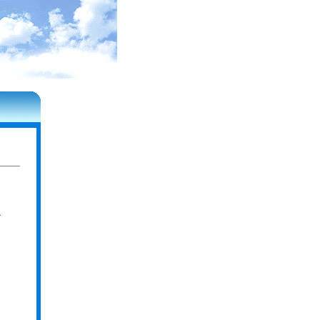
需
协
，