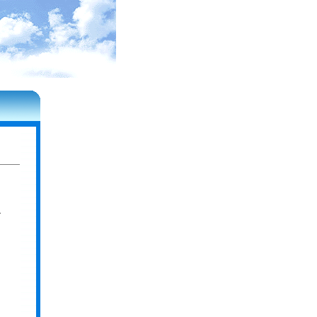
需
协
，