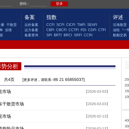
备案
指数
评述
吐量
干散货
运价备案
CCFI
SCFI
CICFI
TWFI
SEAFI
沿海散货
单
业绩
运力备案
CBFI
CBCFI
CCTFI
FDI
CDFI
CTFI
油轮
“一
据
备案查询
SPI
BRTI
BRCI
SRFI
CCRI
船舶交易
形势分析
页 共4页 [
86 21 65855037]
更多评述，请联系--
油轮市场
【2026-03-03】
远东干散货市场
【2026-03-03】
油轮市场
【2026-02-13】
液货危险品市场
【2026-02-13】